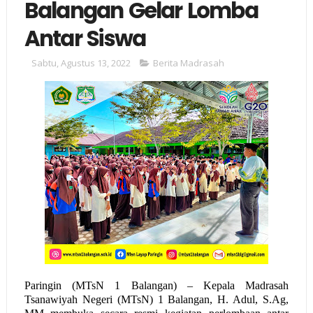
Balangan Gelar Lomba
Antar Siswa
Sabtu, Agustus 13, 2022
Berita Madrasah
Paringin
(MTsN 1
Balangan
) –
Kepala
Madrasah
Tsanawiyah Negeri (MTsN) 1 Balangan
, H. Adul, S.Ag,