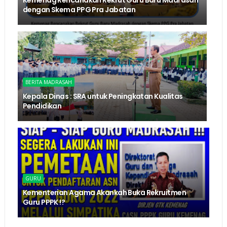
Kemenag Rencanakan Rekrut Guru Baru Madrasah
dengan Skema PPG Pra Jabatan
BERITA MADRASAH
Kepala Dinas : SRA untuk Peningkatan Kualitas
Pendidikan
GURU
Kementerian Agama Akankah Buka Rekruitmen
Guru PPPK !?