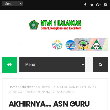
Home
/
Kebijakan
/
AKHIRNYA.... ASN GURU DAN DOSEN DAPAT
JATAH CUTI TAHUNAN [PP NO 17 TAHUN 2020]
AKHIRNYA.... ASN GURU