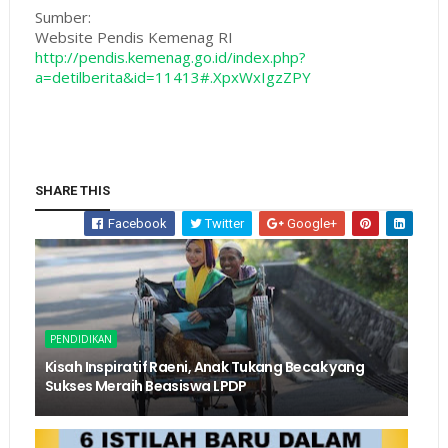
Sumber:
Website Pendis Kemenag RI
http://pendis.kemenag.go.id/index.php?
a=detilberita&id=11413#.XpxWxIgzZPY
SHARE THIS
Facebook
Twitter
Google+
PENDIDIKAN
Kisah Inspiratif Raeni, Anak Tukang Becak yang
Sukses Meraih Beasiswa LPDP