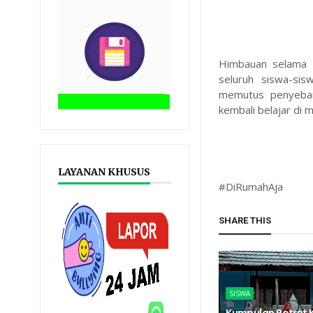
Himbauan selama 
seluruh siswa-si
memutus penyebara
kembali belajar di
LAYANAN KHUSUS
#DiRumahAja
SHARE THIS
SISWA