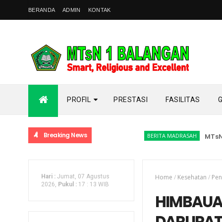
BERANDA
ADMIN
KONTAK
PROFIL
PRESTASI
FASILITAS
Breaking News
BERITA MADRASAH
MTsN 1 
Hari :
Jumat, 07 Agustus
Home
/
Kesehatan
/
Pe
2026,
Pukul :
17
:
13 WIB
HIMBAUA
DARURA