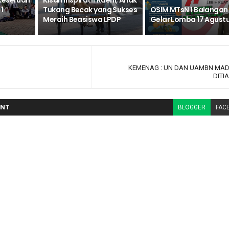
Keseruan
Kisah Inspiratif Raeni, Anak
1
Tukang Becak yang Sukses
OSIM MTsN 1 Balangan
Meraih Beasiswa LPDP
Gelar Lomba 17 Agust
KEMENAG : UN DAN UAMBN MA
DITI
NT
BLOGGER
FAC