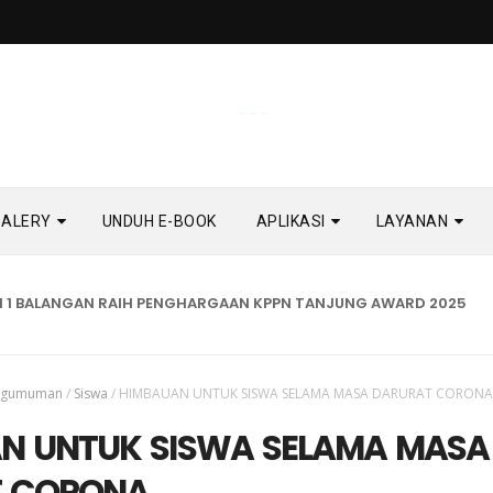
GALERY
UNDUH E-BOOK
APLIKASI
LAYANAN
BALANGAN RAIH PENGHARGAAN KPPN TANJUNG AWARD 2025
BE
ngumuman
/
Siswa
/
HIMBAUAN UNTUK SISWA SELAMA MASA DARURAT CORON
N UNTUK SISWA SELAMA MASA
T CORONA