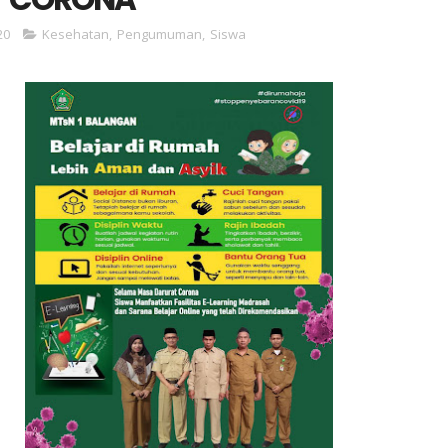
20
Kesehatan
,
Pengumuman
,
Siswa