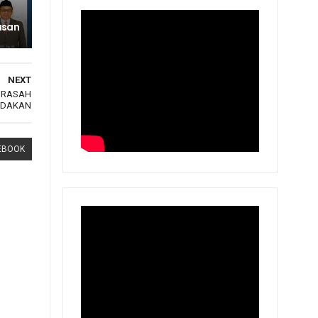
usan
NEXT
DRASAH
ADAKAN
EBOOK