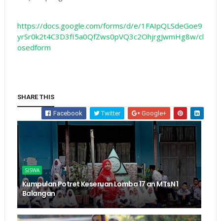
https://docs.google.com/forms/d/e/1FAIpQLSdeGoe9
yrSr0k2t4C3D3fI5a0QfZws0pVQ3c2OhjrgJwmHg8w/cl
osedform
SHARE THIS
Facebook
Twitter
Google+
SISWA
Kumpulan Potret Keseruan Lomba 17 an MTsN 1
Balangan