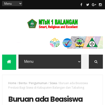
Home
/
Berita
/
Pengumuman
/
Siswa
/
Buruan ada Beasiswa
Prestasi Bagi Siswa di Kabupaten Balangan dan Tabalong
Buruan ada Beasiswa