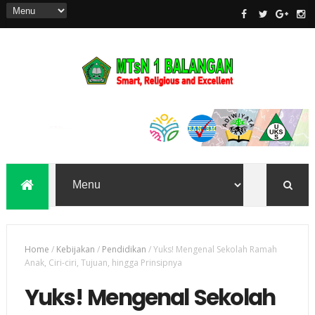
Home
/
Kebijakan
/
Pendidikan
/
Yuks! Mengenal Sekolah Ramah
Anak, Ciri-ciri, Tujuan, hingga Prinsipnya
Yuks! Mengenal Sekolah