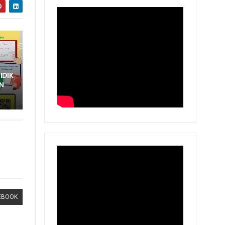
IDIK
N
EBOOK