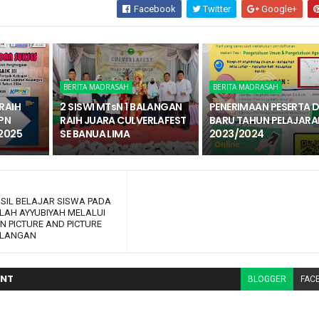
Facebook
Twitter
Google+
BERITA MADRASAH
BERITA MADRASAH
RAIH
2 SISWI MTsN 1 BALANGAN
PENERIMAAN PESERTA D
PN
RAIH JUARA CULVERLAFEST
BARU TAHUN PELAJARA
2025
SE BANUA LIMA
2023/2024
ASIL BELAJAR SISWA PADA
LAH AYYUBIYAH MELALUI
 PICTURE AND PICTURE
BALANGAN
NT
BLOGGER
FAC