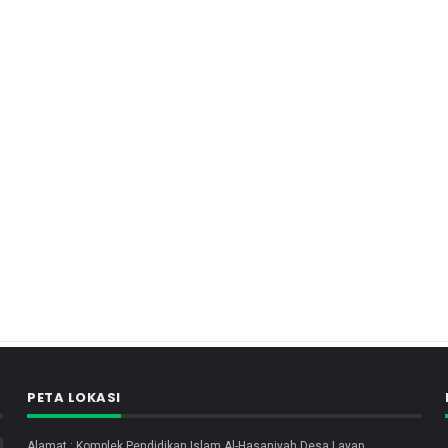
PETA LOKASI
Alamat : Komplek Pendidikan Islam Al-Hasaniyah Desa Layap