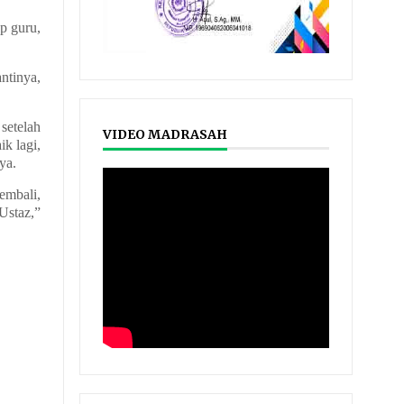
p guru,
ntinya,
etelah
VIDEO MADRASAH
k lagi,
ya.
kembali,
Ustaz,”