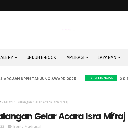
GALERY
UNDUH E-BOOK
APLIKASI
LAYANAN
ARGAAN KPPN TANJUNG AWARD 2025
BERITA MADRASAH
2 SISWI
h
/
MTsN 1 Balangan Gelar Acara Isra Mi’raj
langan Gelar Acara Isra Mi’raj
022
Berita Madrasah