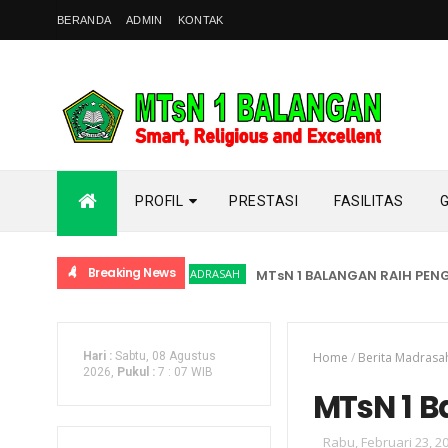
BERANDA
ADMIN
KONTAK
PROFIL
PRESTASI
FASILITAS
Breaking News
BERITA MADRASAH
MTsN 1 BALANGAN RAIH PENGH
Hari :
Sabtu, 08 Agustus
Home
/
Berita Madrasa
2026,
Pukul :
7
:
07 WIB
MTsN 1 Ba
Rabu, Februari 23, 2