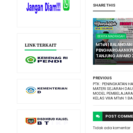
SHARE THIS
BERITA MADRASAH
MTsN 1 BALANGAN 
LINK TERKAIT
PENGHARGAAN KP
TANJUNG AWARD 
PREVIOUS
PTK : PENINGKATAN H
MATERI SEJARAH DAU
MODEL PEMBELAJARAN
KELAS VIIIA MTsN 1 
POST
COMME
Tidak ada komentar