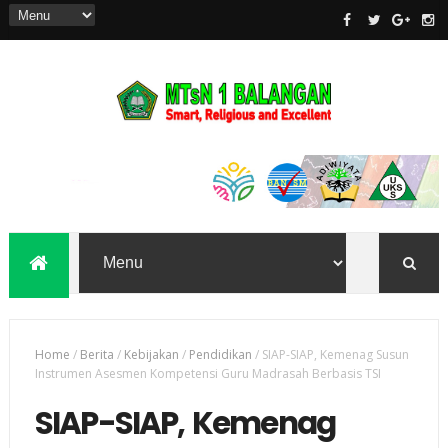
Home
/
Berita
/
Kebijakan
/
Pendidikan
/
SIAP-SIAP, Kemenag Susun
Instrumen Asesmen Kompetensi Guru Madrasah Berbasis TSI
SIAP-SIAP, Kemenag