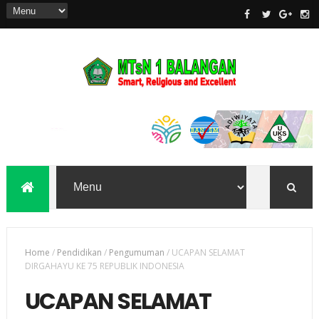
Home
/
Pendidikan
/
Pengumuman
/
UCAPAN SELAMAT
DIRGAHAYU KE 75 REPUBLIK INDONESIA
UCAPAN SELAMAT