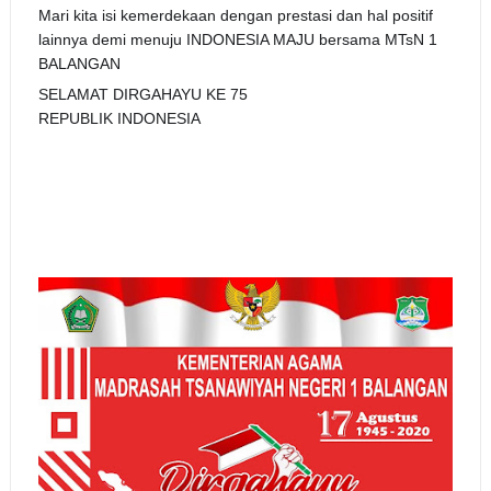
Mari kita isi kemerdekaan dengan prestasi dan hal positif
lainnya demi menuju INDONESIA MAJU bersama MTsN 1
BALANGAN
SELAMAT DIRGAHAYU KE 75
REPUBLIK INDONESIA
🇮🇩
🇮🇩
🇮🇩
🇮🇩
⭐
⭐
⭐
💪
💪
💪
🏆
🏆
🏆
❤️
❤️
❤️
🌄
🌄