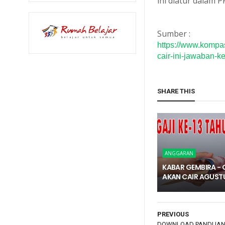
ini diatur dalam 
Sumber :
https://www.kompa
cair-ini-jawaban-
SHARE THIS
ANGGARAN
KABAR GEMBIRA - G
AKAN CAIR AGUST
PREVIOUS
DOWNLOAD PANDUAN