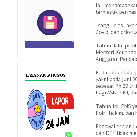
Ia menambahkan
termasuk permasal
"Yang jelas aka
Covid, dan priori
Tahun lalu pemb
Menteri Keuangan
Anggaran Pendapa
Pada tahun lalu,
LAYANAN KHUSUS
yakni pada Juni 
sebesar Rp 20 tri
bagi ASN, TNI, da
Tahun ini, PNS 
Polri, hakim, dan
Pegawai eselon I 
dan DPP tidak me