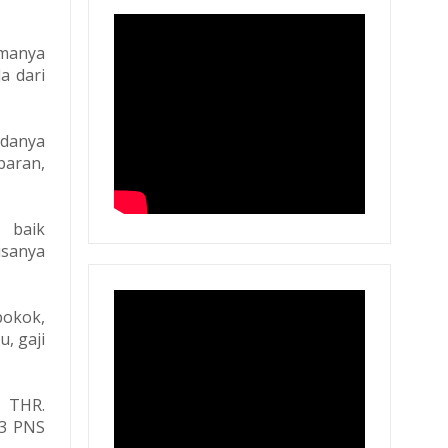
imanya
a dari
adanya
aran,
, baik
isanya
okok,
, gaji
g THR.
13 PNS