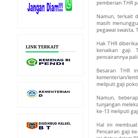
pemberian THR pa
Namun, terkait 
masih menunggu 
pegawai swasta, 
Hak THR diberika
LINK TERKAIT
kenaikan gaji.
pencairannya pali
Besaran THR ini
kementerian/lem
meliputi gaji pok
Namun, beberap
tunjangan melekat
ke-13 meliputi ga
Hal ini membuat
Pencairan gaji k