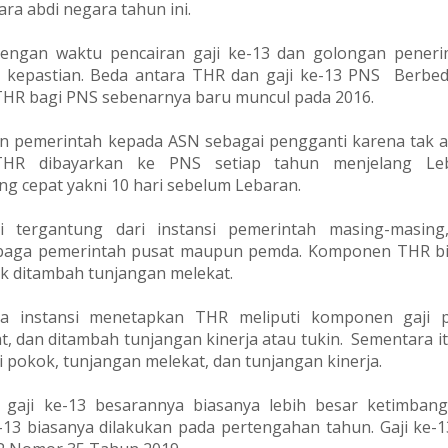
ra abdi negara tahun ini.
dengan waktu pencairan gaji ke-13 dan golongan pener
kepastian. Beda antara THR dan gaji ke-13 PNS Berbed
THR bagi PNS sebenarnya baru muncul pada 2016.
n pemerintah kepada ASN sebagai pengganti karena tak 
 THR dibayarkan ke PNS setiap tahun menjelang Leb
ng cepat yakni 10 hari sebelum Lebaran.
 tergantung dari instansi pemerintah masing-masing
baga pemerintah pusat maupun pemda. Komponen THR b
ok ditambah tunjangan melekat.
a instansi menetapkan THR meliputi komponen gaji p
, dan ditambah tunjangan kinerja atau tukin. Sementara itu
ji pokok, tunjangan melekat, dan tunjangan kinerja.
 gaji ke-13 besarannya biasanya lebih besar ketimban
e-13 biasanya dilakukan pada pertengahan tahun. Gaji ke-