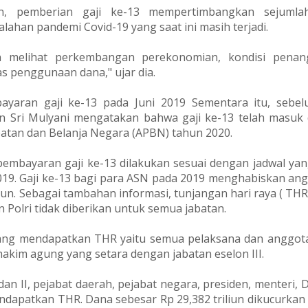
, pemberian gaji ke-13 mempertimbangkan sejumlah
ahan pandemi Covid-19 yang saat ini masih terjadi.
n melihat perkembangan perekonomian, kondisi pena
tas penggunaan dana," ujar dia.
ayaran gaji ke-13 pada Juni 2019 Sementara itu, sebe
 Sri Mulyani mengatakan bahwa gaji ke-13 telah masuk 
tan dan Belanja Negara (APBN) tahun 2020.
 pembayaran gaji ke-13 dilakukan sesuai dengan jadwal yan
2019. Gaji ke-13 bagi para ASN pada 2019 menghabiskan an
liun. Sebagai tambahan informasi, tunjangan hari raya ( THR
n Polri tidak diberikan untuk semua jabatan.
yang mendapatkan THR yaitu semua pelaksana dan anggot
 hakim agung yang setara dengan jabatan eselon III.
dan II, pejabat daerah, pejabat negara, presiden, menteri, D
ndapatkan THR. Dana sebesar Rp 29,382 triliun dikucurkan