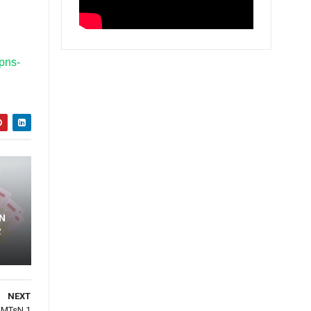
pns-
N
R
NEXT
MTsN 1