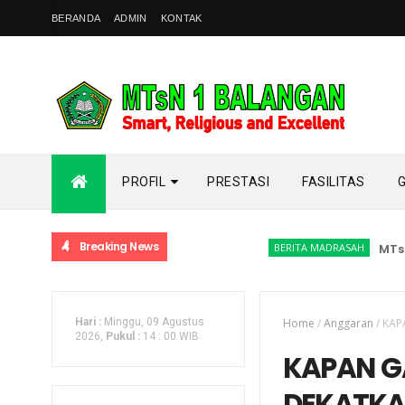
BERANDA
ADMIN
KONTAK
PROFIL
PRESTASI
FASILITAS
Breaking News
BERITA MADRASAH
MTsN 1 B
Hari :
Minggu, 09 Agustus
Home
/
Anggaran
/
KAP
2026,
Pukul :
14
:
00 WIB
KAPAN GA
DEKATKA