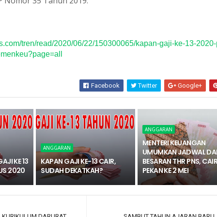
PP Nomor 35 Tahun 2019.
s.com/tren/read/2020/06/22/150300065/kapan-gaji-ke-13-2020-
kemenkeu?page=all
Facebook
Twitter
Google+
ANGGARAN
MENTERI KEUANGAN
ANGGARAN
UMUMKAN JADWAL DA
AJI KE 13
KAPAN GAJI KE-13 CAIR,
BESARAN THR PNS, CAI
US 2020
SUDAH DEKATKAH?
PEKAN KE 2 MEI
 KURIKULUM DARURAT
SAMBUT TAHUN AJARAN BARU, 