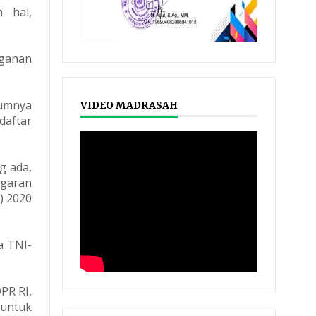
 hal,
nganan
lumnya
VIDEO MADRASAH
daftar
g ada,
ggaran
) 2020
a TNI-
PR RI,
 untuk