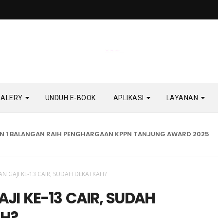
GALERY
UNDUH E-BOOK
APLIKASI
LAYANAN
ALANGAN RAIH PENGHARGAAN KPPN TANJUNG AWARD 2025
BE
AN GAJI KE-13 CAIR, SUDAH DEKATKAH?
JI KE-13 CAIR, SUDAH
H?