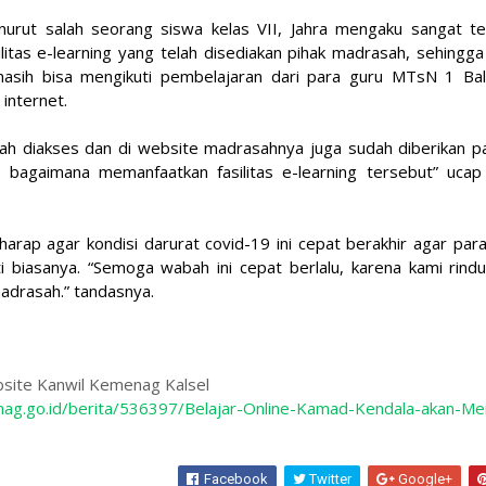
nurut salah seorang siswa kelas
VII, Jahra mengaku sangat t
litas e-learning yang telah disediakan pihak madrasah, sehingga
sih bisa mengikuti pembelajaran dari para guru MTsN 1 Bal
 internet.
ah diakses dan di website madrasahnya juga sudah diberikan 
g bagaimana memanfaatkan fasilitas e-learning tersebut” uca
harap agar kondisi darurat covid-19 ini cepat berakhir agar par
ti biasanya. “Semoga wabah ini cepat berlalu, karena kami rindu
adrasah.” tandasnya.
bsite Kanwil Kemenag Kalsel
enag.go.id/berita/536397/Belajar-Online-Kamad-Kendala-akan-Me
Facebook
Twitter
Google+