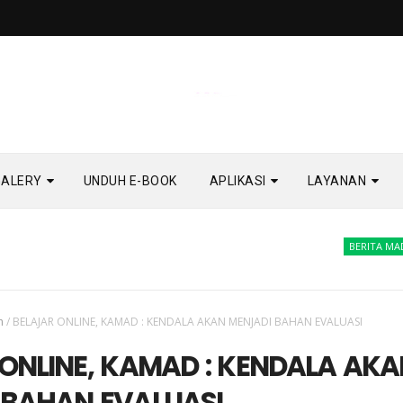
GALERY
UNDUH E-BOOK
APLIKASI
LAYANAN
BERITA MADRASA
h
/
BELAJAR ONLINE, KAMAD : KENDALA AKAN MENJADI BAHAN EVALUASI
ONLINE, KAMAD : KENDALA AKA
 BAHAN EVALUASI