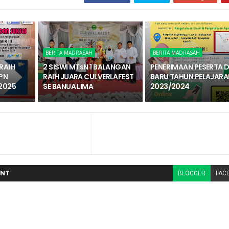
BERITA MADRASAH
BERITA MADRASAH
RAIH
2 SISWI MTsN 1 BALANGAN
PENERIMAAN PESERTA D
PN
RAIH JUARA CULVERLAFEST
BARU TAHUN PELAJARA
2025
SE BANUA LIMA
2023/2024
NT
BLOGGER
FAC