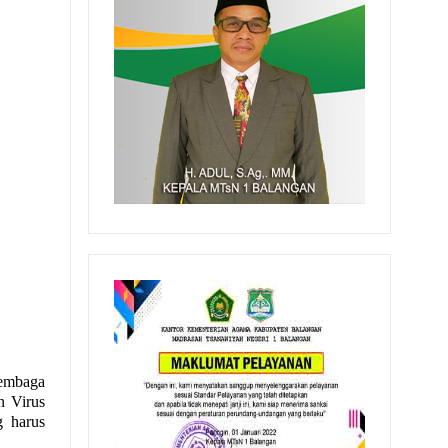
embaga
n Virus
g harus