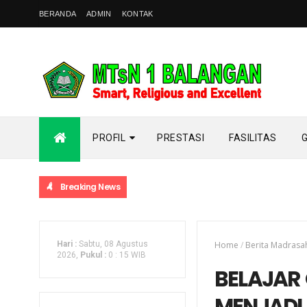
BERANDA
ADMIN
KONTAK
PROFIL
PRESTASI
FASILITAS
Breaking News
Hari :
Sabtu, 08 Agustus
Home
/
Berita Madrasa
2026,
Pukul :
0
:
15 WIB
BELAJAR 
MENJADI