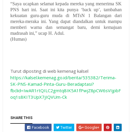
“Saya ucapkan selamat kepada mereka yang menerima SK
PNS hari ini. Saat ini kita punya ‘back up’, tambahan
kekuatan guru-guru muda di MTsN 1 Balangan dari
mereka-meraka ini. Yang dapat diandalkan untuk mampu
memberi warna dan semangat baru, demi kemajuan
madrasah ini,” ucap H. Adul.
(Humas)
Turut diposting di web kemenag kalsel
https://kalsel.kemenag.go.id/berita/535382/Terima-
SK-PNS-Kamad-Pinta-Guru-Beradaptasi?
fbclid=IwAR1rtQILC2gmtq8IK5A1fPwjZ8pCW6sVIjpbF
oq1s8KIT3UpX7jIQVUm-Ck
SHARE THIS
Facebook
Twitter
Google+