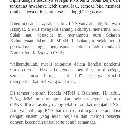
Sipil) dengan statusnya sebagai PNS tentu beban kerja dan
tanggung jawabnya lebih tinggi lagi, semoga bisa menjadi
motivasi tersendiri serta loyalitas tinggi,” tegasnya.
Ditemui usai acara, salah satu CPNS yang dilantik, Sanwari
Hidayat, S.Pd.I mengaku senang akhirnya menerima SK.
Salah satu pengajar ini mengampu guru Sejarah
Kebudayaan Islam di MTsN 1 Balangan sejak mulai
pendaftaran hingga penyusunan berkas untuk mendapat
Nomor Induk Pegawai (NIP).
“Alhamduillah, meski sekarang dalam kondisi pandemi
virus corona, tidak ada kendala berarti yang dihadapi,
semua lancar hingga hari ini” jelasnya sambil
memperlihatkan SK yang ia terima.
Di tempat terpisah Kepala MTsN 1 Balangan, H. Adul,
S.Ag, MM turut mengucapkan selamat kepada seluruh
CPNS di madrasahnya yang telah di angkat menjadi PNS.
Dirinya berharap PNS baru ini dapat segera beradaptasi
dengan sistem yang telah berjalan dan mampu bekerja
dengan kecepatan tinggi serta penuh semangat.