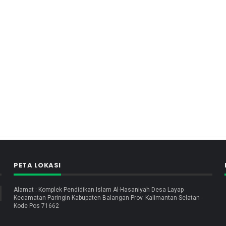
PETA LOKASI
Alamat : Komplek Pendidikan Islam Al-Hasaniyah Desa Layap
Kecamatan Paringin Kabupaten Balangan Prov. Kalimantan Selatan -
Kode Pos 71662