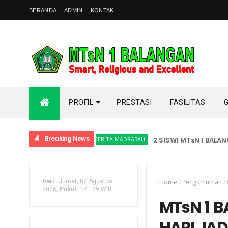
BERANDA
ADMIN
KONTAK
PROFIL
PRESTASI
FASILITAS
Breaking News
BERITA MADRASAH
2 SISWI MTsN 1 BALANGAN
Hari :
Jumat, 07 Agustus
Home
/
Pengumuman
/
2026,
Pukul :
14
:
29 WIB
MTsN 1 
HARI JAD