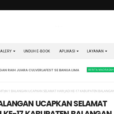
GALERY
UNDUH E-BOOK
APLIKASI
LAYANAN
 RAIH JUARA CULVERLAFEST SE BANUA LIMA
BERITA MADRASAH
PE
MTsN 1 BALANGAN UCAPKAN SELAMAT HARI JADI KE-17 KABUPATEN BALANGA
BALANGAN UCAPKAN SELAMAT
I KE-17 KABUPATEN BALANGAN