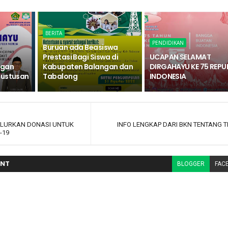
BERITA
PENDIDIKAN
Buruan ada Beasiswa
Prestasi Bagi Siswa di
UCAPAN SELAMAT
ngan
Kabupaten Balangan dan
DIRGAHAYU KE 75 REPU
gustusan
Tabalong
INDONESIA
ALURKAN DONASI UNTUK
INFO LENGKAP DARI BKN TENTANG 
-19
NT
BLOGGER
FAC