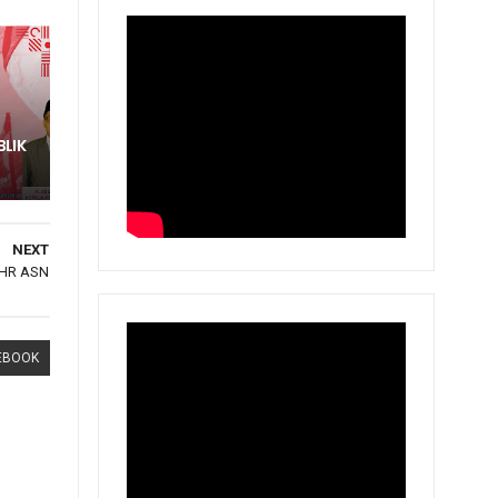
BLIK
NEXT
THR ASN
EBOOK