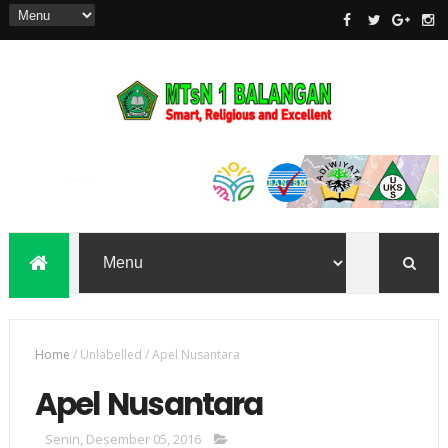
Home
/
Unlabelled
/
Apel Nusantara
Apel Nusantara
Senin, Desember 05, 2016