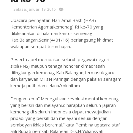
Selasa, Januari 19, 2016
Upacara peringatan Hari Amal Bakti (HAB)
Kementerian Agama(kemenag) RI ke-70 yang
dilaksanakan di halaman kantor kemenag
Kab.Balangan,Senin(4/01/16) berlangsung khidmat
walaupun sempat turun hujan.
Peserta apel merupakan seluruh pegawai negeri
sipil(PNS) maupun tenaga honorer dimadrasah
dilingkungan kemenag Kab.Balangan,termasuk guru
dan karyawan MTsN Paringin dengan pakaian seragam
kemeja putih dan celana/rok hitam.
Dengan tema” Meneguhkan revolusi mental kemenag
yang bersih dan melayani,diharapkan seluruh jajaran
kemenag di seluruh Indonesia dapat mewujudkan
pribadi yang bersih dan melayani sesuai dengan
semboyan ikhlas beramal,” kata Pembina upacara staf
ahli Bupati pemkab Balangan Drs.H.Yuliansyah