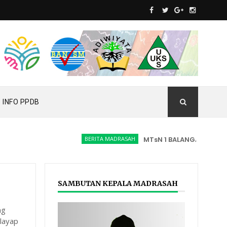
INFO PPDB
BERITA MADRASAH
MTsN 1 BALANGAN RAIH PEN
SAMBUTAN KEPALA MADRASAH
ng
 layap