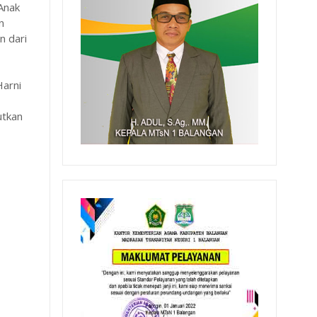
Anak
n
n dari
Harni
utkan