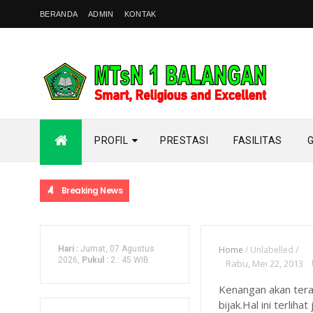
BERANDA
ADMIN
KONTAK
PROFIL
PRESTASI
FASILITAS
Breaking News
Hari :
Jumat, 07 Agustus
Home
/
Unlabelled
/
2026,
Pukul :
2
:
45 WIB
Rabu, Mei 22, 2013
Kenangan akan tera
bijak.Hal ini terli