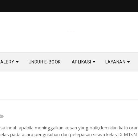
GALERY
UNDUH E-BOOK
APLIKASI
LAYANAN
sa indah apabila meninggalkan kesan yang baik,demikian kata ora
hat jelas pada acara pengukuhan dan pelepasan siswa kelas IX MTsN