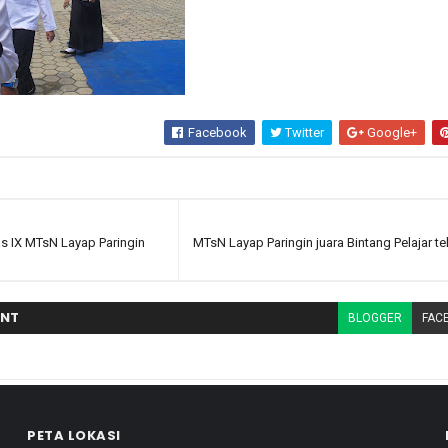
Facebook
Twitter
Google+
s IX MTsN Layap Paringin
MTsN Layap Paringin juara Bintang Pelajar t
NT
BLOGGER
FAC
PETA LOKASI