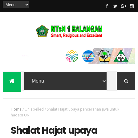
Home
/
Unlabelled
/
Shalat Hajat upaya pencerahan jiwa untuk
hadapi UN
Shalat Hajat upaya