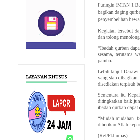
Paringin
(MTsN 1 Ba
bagikan daging
q
urb
penyembelihan hew
Kegiatan tersebut d
dan tolong menolong
“Ibadah
q
urban dapa
sesama, terutama w
panitia.
Lebih lanjut Darawi
LAYANAN KHUSUS
yang siap dibagikan.
disediakan terpisah 
Sementara itu Kepa
ditingkatkan baik j
ibadah
q
urban dapat 
“Mudah-mudahan ber
diberikan Allah kepad
(Ref/Ft:humas)