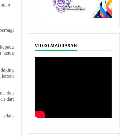
angan
berbagi
VIDEO MADRASAH
 kepada
u ketua
 daging
 jeroan
ina dan
an dari
 selalu