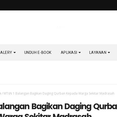
GALERY
UNDUH E-BOOK
APLIKASI
LAYANAN
h
/
MTsN 1 Balangan Bagikan Daging Qurban Kepada Warga Sekitar Madrasah
alangan Bagikan Daging Qurb
arga Sekitar Madrasah