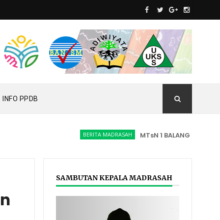
INFO PPDB
BERITA MADRASAH
MTsN 1 BALANGAN RAIH PE
SAMBUTAN KEPALA MADRASAH
an