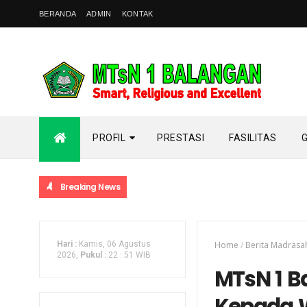
BERANDA
ADMIN
KONTAK
PROFIL
PRESTASI
FASILITAS
Breaking News
Hari :
Kamis, 06 Agustus
Home
/
Berita Madrasa
2026,
Pukul :
22
:
51 WIB
MTsN 1 B
Kepada W