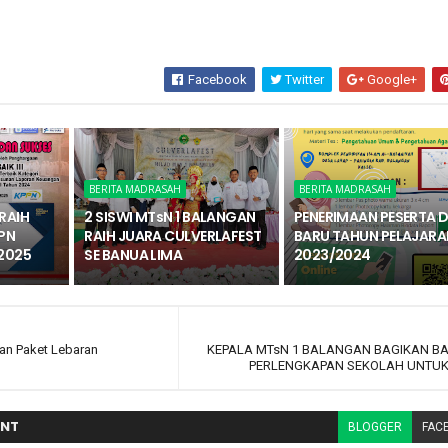
Facebook
Twitter
Google+
BERITA MADRASAH
BERITA MADRASAH
RAIH
2 SISWI MTsN 1 BALANGAN
PENERIMAAN PESERTA D
PN
RAIH JUARA CULVERLAFEST
BARU TAHUN PELAJARA
2025
SE BANUA LIMA
2023/2024
an Paket Lebaran
KEPALA MTsN 1 BALANGAN BAGIKAN B
PERLENGKAPAN SEKOLAH UNTUK
NT
BLOGGER
FAC