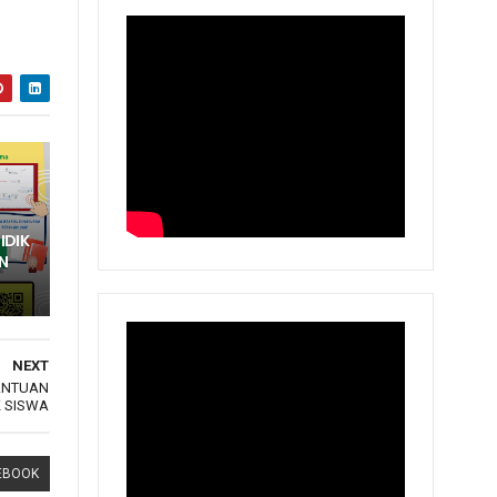
IDIK
N
NEXT
ANTUAN
 SISWA
EBOOK