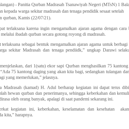
langan)
-
Panitia Qurban Madrasah Tsanawiyah Negeri (MTsN) 1 Bal
an kepada warga sekitar
m
adrasah dan tenaga pendidik sesaat setelah
an
q
urban, Kamis (22/07/21).
apat terlaksana karena ingin mengamalkan ajaran agama dengan cara 
 melalui ibadah
q
urban secara gotong royong di
madrasah.
t terlaksana sebagai bentuk mengamalkan ajaran agama untuk berbagi
arga sekitar Madrasah dan tenaga pendiidk,” ungkap Darawi selak
 menjelaskan, dari 1(satu) ekor sapi Qurban menghasilkan 75 kantong
 “Ada 75 kantong daging yang akan kita bagi, sedangkan tulangan dan
bagi yang memerlukan,” jelasnya.
la Madrasah (kamad) H.
Adul berharap kegiatan ini dapat terus dib
umlah hewan
q
urban dan penerimanya, sehingga keberkahan dan kemuli
dirasa oleh orang banyak, apalagi di
saat pandemi sekarang ini.
kat kegiatan ini, keberkahan, keselamatan dan kesehatan
akan
a kita,” harapnya.